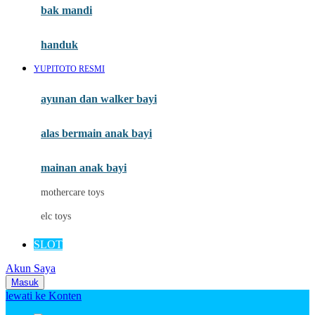
Moby
bak mandi
Momami
handuk
Mothercare
YUPITOTO RESMI
Mustela
ayunan dan walker bayi
My Buddy Tag
My K
alas bermain anak bayi
N
mainan anak bayi
Naif
mothercare toys
Nike
elc toys
Nordic Natural
SLOT
Nuby
Akun Saya
Nuna
Masuk
lewati ke Konten
O