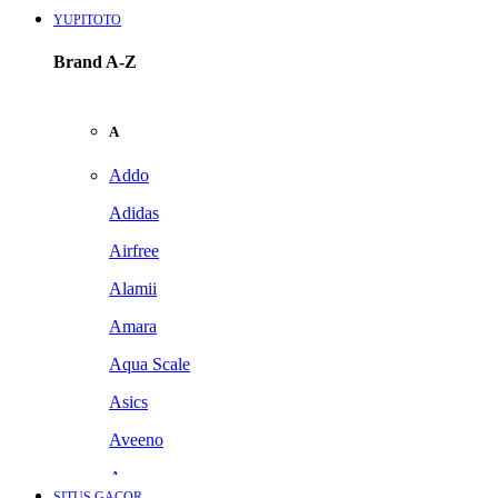
YUPITOTO
Brand A-Z
A
Addo
Adidas
Airfree
Alamii
Amara
Aqua Scale
Asics
Aveeno
Awan
SITUS GACOR