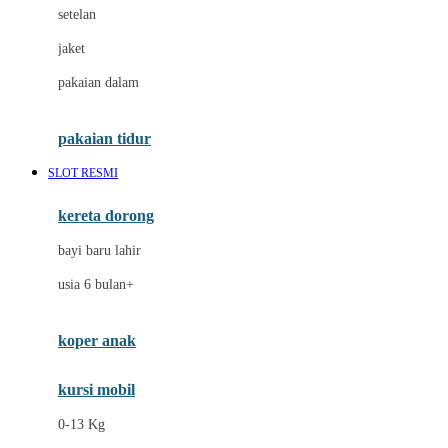
Dae Organics
setelan
Docare
jaket
Doona
pakaian dalam
Down To Earth
Drew
pakaian tidur
Dr. Brown's
SLOT RESMI
E
kereta dorong
ELC
bayi baru lahir
Ergobaby
usia 6 bulan+
Expert Care
koper anak
Ezyroller
kursi mobil
F
0-13 Kg
Felt So Sweet