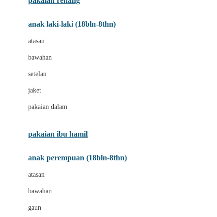
pakaian renang
Bumkins
anak laki-laki (18bln-8thn)
C
atasan
Cetaphil
bawahan
Chicco
setelan
Childlife
jaket
Clevamama
pakaian dalam
Cocolatte
Cottonseeds
pakaian ibu hamil
Cozy N Safe
anak perempuan (18bln-8thn)
Crane
atasan
Cybex
bawahan
D
gaun