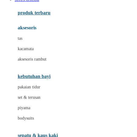
Azetabio
produk terbaru
B
aksesoris
Baabaasheepz
tas
Babiators
kacamata
Baby Dove
aksesoris rambut
Baby Jogger
Baby Rovega
kebutuhan bayi
Babybee
pakaian tidur
Banana Boat
set & terusan
Banz
piyama
Barbie
bodysuits
Beaba
Beauty Barn
sepatu & kaus kaki