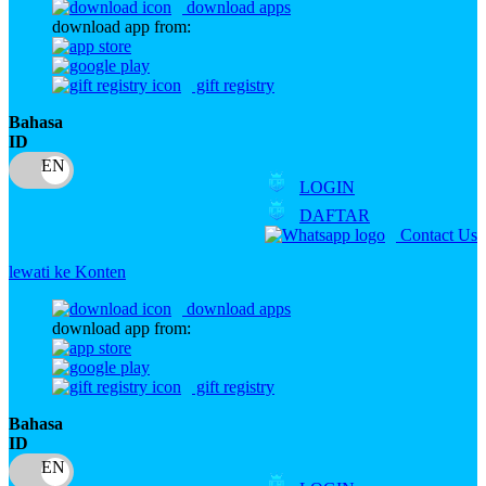
download apps
download app from:
Oh Ma Grain
Okiedog
gift registry
P
Bahasa
ID
Peachy
LOGIN
Phil & Ted's
DAFTAR
Philips Avent
Contact Us
Pigeon
lewati ke Konten
Playgro
download apps
download app from:
Poled Global
Ponycycle
gift registry
Puma
Bahasa
ID
Pureats