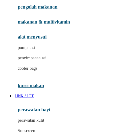
pengolah makanan
Joolz
Jujube
makanan & multivitamin
K
alat menyusui
Kiddycuts
pompa asi
Kumon
penyimpanan asi
L
cooler bags
Leapfrog
kursi makan
Leclerc
LINK SLOT
Lee Vierra
Lillebaby
perawatan bayi
Little Bird Told Me
perawatan kulit
Little Miss Janis
Sunscreen