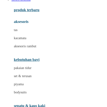
Azetabio
produk terbaru
B
aksesoris
Baabaasheepz
tas
Babiators
kacamata
Baby Dove
aksesoris rambut
Baby Jogger
Baby Rovega
kebutuhan bayi
Babybee
pakaian tidur
Banana Boat
set & terusan
Banz
piyama
Barbie
bodysuits
Beaba
Beauty Barn
sepatu & kaus kaki