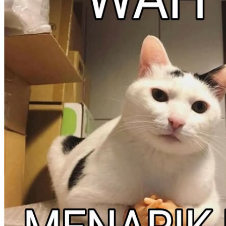
Xootz
Y
Yamatoya
Z
Zaxy
Zoggs
0-9
4Moms
59S