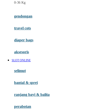
0-36 Kg
Fisher Price
Flipper
gendongan
Friends Of Sally
travel cots
G
diaper bags
Gb
Geko
aksesoris
Graco
SLOT ONLINE
Gund
selimut
H
bantal & sprei
Habbie
Haenim
ranjang bayi & balita
Happy Horse
perabotan