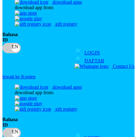
download apps
download app from:
Oh Ma Grain
Okiedog
gift registry
P
Bahasa
ID
Peachy
LOGIN
Phil & Ted's
DAFTAR
Philips Avent
Contact Us
Pigeon
lewati ke Konten
Playgro
download apps
download app from:
Poled Global
Ponycycle
gift registry
Puma
Bahasa
ID
Pureats