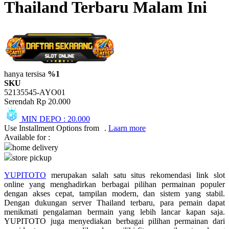
Squishmallows
Thailand Terbaru Malam Ini
Starbooks
Stick-O
Stokke
Sudocrem
hanya tersisa
%1
SKU
Sumimo
52135545-AYO01
Serendah
Rp 20.000
Sunnylife
MIN DEPO :
20.000
Sun-Staches
Use Installment Options from
.
Laarn more
Available for :
Swimava
home delivery
store pickup
T
YUPITOTO
merupakan salah satu situs rekomendasi link slot
Tommee Tippee
online yang menghadirkan berbagai pilihan permainan populer
dengan akses cepat, tampilan modern, dan sistem yang stabil.
Trunki
Dengan dukungan server Thailand terbaru, para pemain dapat
menikmati pengalaman bermain yang lebih lancar kapan saja.
Tutti Bambini
YUPITOTO juga menyediakan berbagai pilihan permainan dari