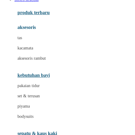
Azetabio
produk terbaru
B
aksesoris
Baabaasheepz
tas
Babiators
kacamata
Baby Dove
aksesoris rambut
Baby Jogger
Baby Rovega
kebutuhan bayi
Babybee
pakaian tidur
Banana Boat
set & terusan
Banz
piyama
Barbie
bodysuits
Beaba
Beauty Barn
sepatu & kaus kaki