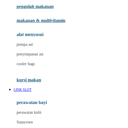
pengolah makanan
Joolz
Jujube
makanan & multivitamin
K
alat menyusui
Kiddycuts
pompa asi
Kumon
penyimpanan asi
L
cooler bags
Leapfrog
kursi makan
Leclerc
LINK SLOT
Lee Vierra
Lillebaby
perawatan bayi
Little Bird Told Me
perawatan kulit
Little Miss Janis
Sunscreen