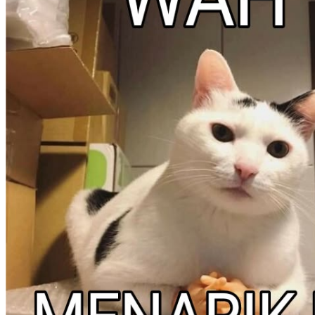
Xootz
Y
Yamatoya
Z
Zaxy
Zoggs
0-9
4Moms
59S