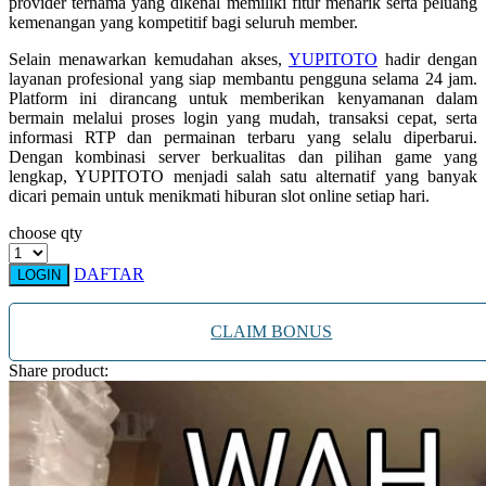
provider ternama yang dikenal memiliki fitur menarik serta peluang
Twistshake
kemenangan yang kompetitif bagi seluruh member.
TY Toys
Selain menawarkan kemudahan akses,
YUPITOTO
hadir dengan
layanan profesional yang siap membantu pengguna selama 24 jam.
U
Platform ini dirancang untuk memberikan kenyamanan dalam
bermain melalui proses login yang mudah, transaksi cepat, serta
informasi RTP dan permainan terbaru yang selalu diperbarui.
Dengan kombinasi server berkualitas dan pilihan game yang
lengkap, YUPITOTO menjadi salah satu alternatif yang banyak
V
dicari pemain untuk menikmati hiburan slot online setiap hari.
Veja
choose qty
Vitaflow
DAFTAR
LOGIN
Vtech
CLAIM BONUS
W
Share product:
Waterland
Wellness
X