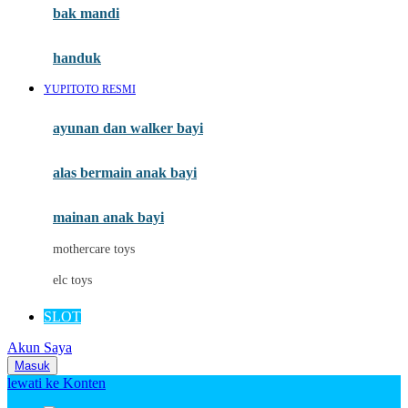
Moby
bak mandi
Momami
handuk
Mothercare
YUPITOTO RESMI
Mustela
ayunan dan walker bayi
My Buddy Tag
My K
alas bermain anak bayi
N
mainan anak bayi
Naif
mothercare toys
Nike
elc toys
Nordic Natural
SLOT
Nuby
Akun Saya
Nuna
Masuk
lewati ke Konten
O