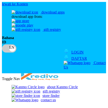
lewati ke Konten
download apps
download app from:
gift registry
Bahasa
ID
LOGIN
DAFTAR
Contact
Us
Toggle Nav
about Kanmo Circle
gift registry
store finder
contact us