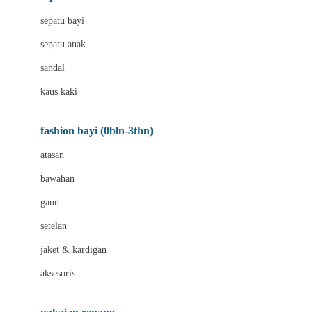
Bio Oil
sepatu bayi
Biolane
sepatu anak
Bite Fighters
sandal
Bizzi Growin
kaus kaki
Blackmores
fashion bayi (0bln-3thn)
Blooming Marvellous
atasan
Bonnels
bawahan
Bravado
gaun
Bruder
setelan
Brush Baby
jaket & kardigan
Buds Organics
aksesoris
Bugaboo
Buggygear