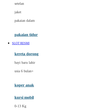
Dae Organics
setelan
Docare
jaket
Doona
pakaian dalam
Down To Earth
Drew
pakaian tidur
Dr. Brown's
SLOT RESMI
E
kereta dorong
ELC
bayi baru lahir
Ergobaby
usia 6 bulan+
Expert Care
koper anak
Ezyroller
kursi mobil
F
0-13 Kg
Felt So Sweet