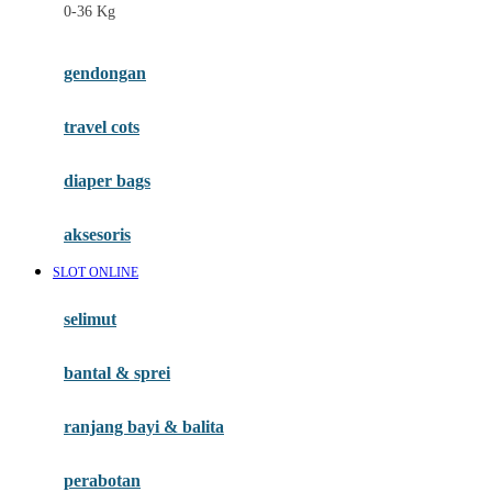
0-36 Kg
Fisher Price
Flipper
gendongan
Friends Of Sally
travel cots
G
diaper bags
Gb
Geko
aksesoris
Graco
SLOT ONLINE
Gund
selimut
H
bantal & sprei
Habbie
Haenim
ranjang bayi & balita
Happy Horse
perabotan