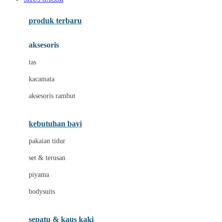
Azetabio
produk terbaru
B
aksesoris
Baabaasheepz
tas
Babiators
kacamata
Baby Dove
aksesoris rambut
Baby Jogger
Baby Rovega
kebutuhan bayi
Babybee
pakaian tidur
Banana Boat
set & terusan
Banz
piyama
Barbie
bodysuits
Beaba
Beauty Barn
sepatu & kaus kaki