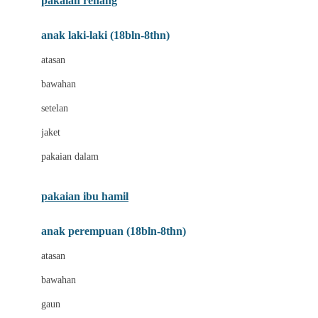
pakaian renang
Bumkins
anak laki-laki (18bln-8thn)
C
atasan
Cetaphil
bawahan
Chicco
setelan
Childlife
jaket
Clevamama
pakaian dalam
Cocolatte
Cottonseeds
pakaian ibu hamil
Cozy N Safe
anak perempuan (18bln-8thn)
Crane
atasan
Cybex
bawahan
D
gaun