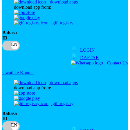
download apps
download app from:
Oh Ma Grain
Okiedog
gift registry
P
Bahasa
ID
Peachy
LOGIN
Phil & Ted's
DAFTAR
Philips Avent
Contact Us
Pigeon
lewati ke Konten
Playgro
download apps
download app from:
Poled Global
Ponycycle
gift registry
Puma
Bahasa
ID
Pureats