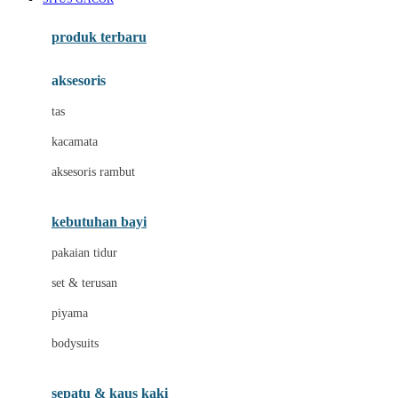
Azetabio
produk terbaru
B
aksesoris
Baabaasheepz
tas
Babiators
kacamata
Baby Dove
aksesoris rambut
Baby Jogger
Baby Rovega
kebutuhan bayi
Babybee
pakaian tidur
Banana Boat
set & terusan
Banz
piyama
Barbie
bodysuits
Beaba
Beauty Barn
sepatu & kaus kaki