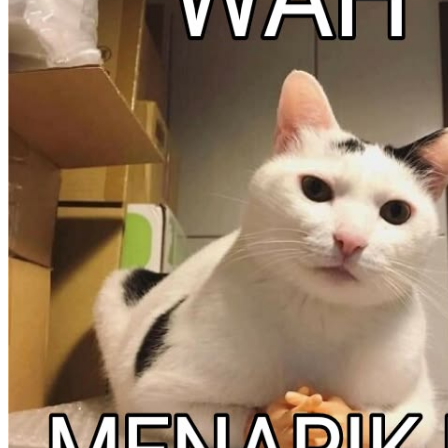
Xootz
Y
Yamatoya
Z
Zaxy
Zoggs
0-9
4Moms
59S