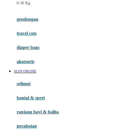
0-36 Kg
Fisher Price
Flipper
gendongan
Friends Of Sally
travel cots
G
diaper bags
Gb
Geko
aksesoris
Graco
SLOT ONLINE
Gund
selimut
H
bantal & sprei
Habbie
Haenim
ranjang bayi & balita
Happy Horse
perabotan