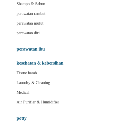
London Taxi
Shampo & Sabun
Love To Dream
perawatan rambut
perawatan mulut
M
perawatan diri
Magformers
Mama's Choice
perawatan ibu
Mamas&Papas
kesehatan & kebersihan
Mamaway
Tissue basah
Maxi Cosi
Laundry & Cleaning
Megabloks
Medical
Micro
Air Purifier & Humidifier
MiDeer
Mimi & Lula
potty
Mini Monkey