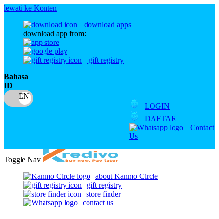
lewati ke Konten
download apps
download app from:
gift registry
Bahasa
ID
LOGIN
DAFTAR
Contact
Us
Toggle Nav
about Kanmo Circle
gift registry
store finder
contact us