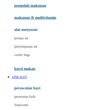
pengolah makanan
Joolz
Jujube
makanan & multivitamin
K
alat menyusui
Kiddycuts
pompa asi
Kumon
penyimpanan asi
L
cooler bags
Leapfrog
kursi makan
Leclerc
LINK SLOT
Lee Vierra
Lillebaby
perawatan bayi
Little Bird Told Me
perawatan kulit
Little Miss Janis
Sunscreen