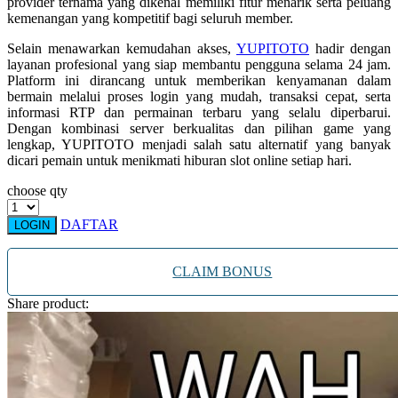
provider ternama yang dikenal memiliki fitur menarik serta peluang
Twistshake
kemenangan yang kompetitif bagi seluruh member.
TY Toys
Selain menawarkan kemudahan akses,
YUPITOTO
hadir dengan
layanan profesional yang siap membantu pengguna selama 24 jam.
U
Platform ini dirancang untuk memberikan kenyamanan dalam
bermain melalui proses login yang mudah, transaksi cepat, serta
informasi RTP dan permainan terbaru yang selalu diperbarui.
Dengan kombinasi server berkualitas dan pilihan game yang
lengkap, YUPITOTO menjadi salah satu alternatif yang banyak
V
dicari pemain untuk menikmati hiburan slot online setiap hari.
Veja
choose qty
Vitaflow
DAFTAR
LOGIN
Vtech
CLAIM BONUS
W
Share product:
Waterland
Wellness
X