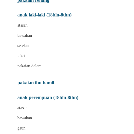
pakaian renang
Bumkins
anak laki-laki (18bln-8thn)
C
atasan
Cetaphil
bawahan
Chicco
setelan
Childlife
jaket
Clevamama
pakaian dalam
Cocolatte
Cottonseeds
pakaian ibu hamil
Cozy N Safe
anak perempuan (18bln-8thn)
Crane
atasan
Cybex
bawahan
D
gaun