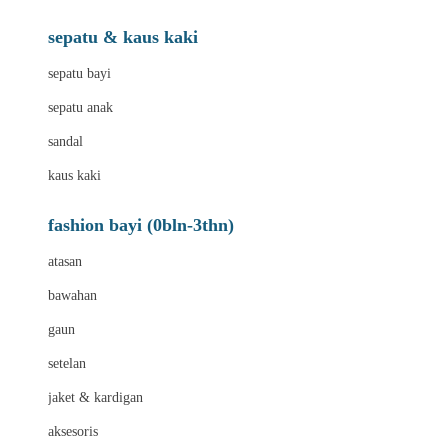
sepatu & kaus kaki
sepatu bayi
sepatu anak
sandal
kaus kaki
fashion bayi (0bln-3thn)
atasan
bawahan
gaun
setelan
jaket & kardigan
aksesoris