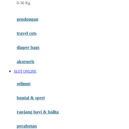
0-36 Kg
Fisher Price
Flipper
gendongan
Friends Of Sally
travel cots
G
diaper bags
Gb
Geko
aksesoris
Graco
SLOT ONLINE
Gund
selimut
H
bantal & sprei
Habbie
Haenim
ranjang bayi & balita
Happy Horse
perabotan