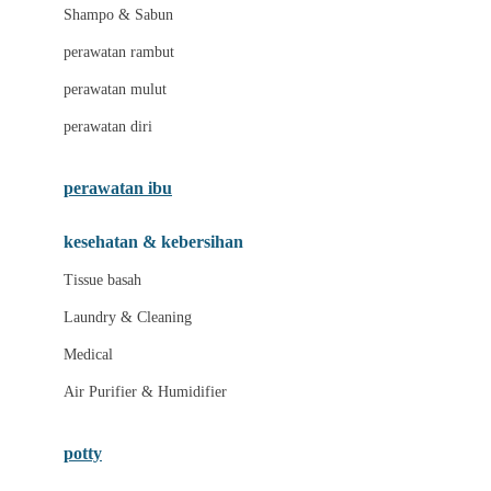
London Taxi
Shampo & Sabun
Love To Dream
perawatan rambut
perawatan mulut
M
perawatan diri
Magformers
Mama's Choice
perawatan ibu
Mamas&Papas
kesehatan & kebersihan
Mamaway
Tissue basah
Maxi Cosi
Laundry & Cleaning
Megabloks
Medical
Micro
Air Purifier & Humidifier
MiDeer
Mimi & Lula
potty
Mini Monkey