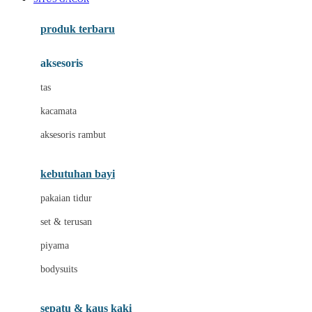
Azetabio
produk terbaru
B
aksesoris
Baabaasheepz
tas
Babiators
kacamata
Baby Dove
aksesoris rambut
Baby Jogger
Baby Rovega
kebutuhan bayi
Babybee
pakaian tidur
Banana Boat
set & terusan
Banz
piyama
Barbie
bodysuits
Beaba
Beauty Barn
sepatu & kaus kaki