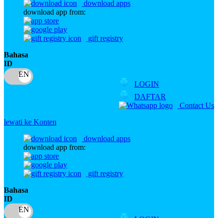
download apps
download app from:
Oh Ma Grain
Okiedog
gift registry
P
Bahasa
ID
Peachy
LOGIN
Phil & Ted's
DAFTAR
Philips Avent
Contact Us
Pigeon
lewati ke Konten
Playgro
download apps
download app from:
Poled Global
Ponycycle
gift registry
Puma
Bahasa
ID
Pureats