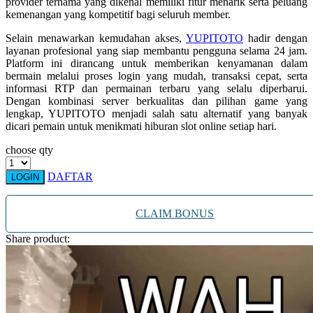
provider ternama yang dikenal memiliki fitur menarik serta peluang
Twistshake
kemenangan yang kompetitif bagi seluruh member.
TY Toys
Selain menawarkan kemudahan akses,
YUPITOTO
hadir dengan
layanan profesional yang siap membantu pengguna selama 24 jam.
U
Platform ini dirancang untuk memberikan kenyamanan dalam
bermain melalui proses login yang mudah, transaksi cepat, serta
informasi RTP dan permainan terbaru yang selalu diperbarui.
Dengan kombinasi server berkualitas dan pilihan game yang
lengkap, YUPITOTO menjadi salah satu alternatif yang banyak
V
dicari pemain untuk menikmati hiburan slot online setiap hari.
Veja
choose qty
Vitaflow
DAFTAR
LOGIN
Vtech
CLAIM BONUS
W
Share product:
Waterland
Wellness
X