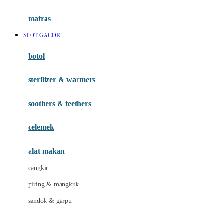
Happy Tummy
Hauck
matras
Havaianas
SLOT GACOR
Hegen
botol
Hot Wheels
sterilizer & warmers
Hybrid
soothers & teethers
I
Inlacta DHA
celemek
Interlac
alat makan
Ivenet
cangkir
J
piring & mangkuk
Jack N Jill
sendok & garpu
Joie