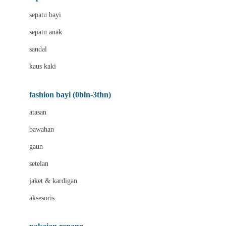
Bio Oil
sepatu bayi
Biolane
sepatu anak
Bite Fighters
sandal
Bizzi Growin
kaus kaki
Blackmores
fashion bayi (0bln-3thn)
Blooming Marvellous
atasan
Bonnels
bawahan
Bravado
gaun
Bruder
setelan
Brush Baby
jaket & kardigan
Buds Organics
aksesoris
Bugaboo
Buggygear