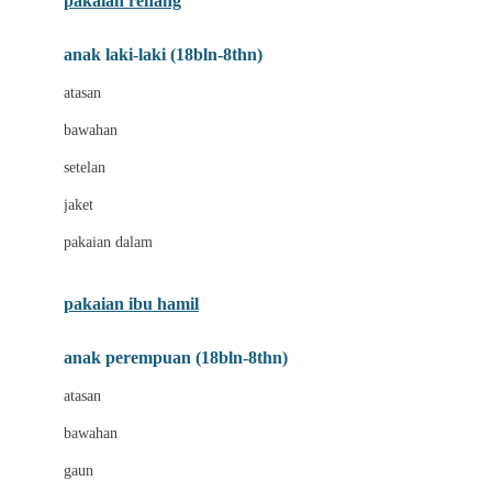
pakaian renang
Bumkins
anak laki-laki (18bln-8thn)
C
atasan
Cetaphil
bawahan
Chicco
setelan
Childlife
jaket
Clevamama
pakaian dalam
Cocolatte
Cottonseeds
pakaian ibu hamil
Cozy N Safe
anak perempuan (18bln-8thn)
Crane
atasan
Cybex
bawahan
D
gaun